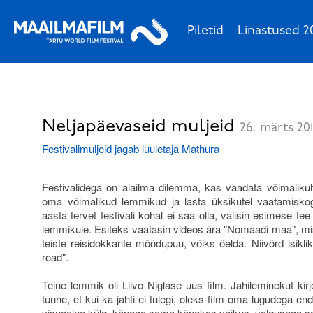
Piletid
Linastused 2
Neljapäevaseid muljeid
26. märts 20
Festivalimuljeid jagab luuletaja Mathura
Festivalidega on alailma dilemma, kas vaadata võimalikul
oma võimalikud lemmikud ja lasta üksikutel vaatamisko
aasta tervet festivali kohal ei saa olla, valisin esimese tee
lemmikule. Esiteks vaatasin videos ära "Nomaadi maa", mis
teiste reisidokkarite mõõdupuu, võiks öelda. Niivõrd isiklik, 
road".
Teine lemmik oli Liivo Niglase uus film. Jahileminekut kirj
tunne, et kui ka jahti ei tulegi, oleks film oma lugudega e
visuaalne külg, kõnega sama kõnekas vaikus, valgusega s