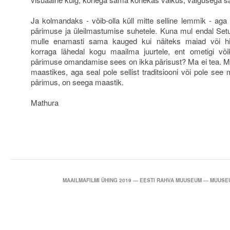
Ja kolmandaks - võib-olla küll mitte selline lemmik - ag
pärimuse ja üleilmastumise suhetele. Kuna mul endal Setu
mulle enamasti sama kauged kui näiteks maiad või hi
korraga lähedal kogu maailma juurtele, ent ometigi v
pärimuse omandamise sees on ikka pärisust? Ma ei tea. Mi
maastikes, aga seal pole sellist traditsiooni või pole see 
pärimus, on seega maastik.
Mathura
MAAILMAFILMI ÜHING 2019 — EESTI RAHVA MUUSEUM — MUUSEU