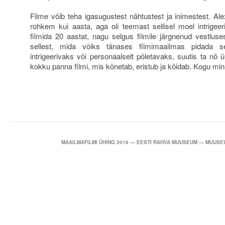
Filme võib teha igasugustest nähtustest ja inimestest. Ale
rohkem kui aasta, aga oli teemast sellisel moel intrigee
filmida 20 aastat, nagu selgus filmile järgnenud vestlus
sellest, mida võiks tänases filmimaailmas pidada seks
intrigeerivaks või personaalselt põletavaks, suutis ta nö
kokku panna filmi, mis kõnetab, eristub ja köidab. Kogu mi
MAAILMAFILMI ÜHING 2019 — EESTI RAHVA MUUSEUM — MUUSEU