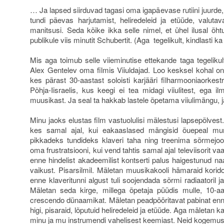
… Ja lapsed siirduvad tagasi oma igapäevase rutiini juurde,
tundi päevas harjutamist, heliredeleid ja etüüde, valuta
manitsusi. Seda kõike ikka selle nimel, et ühel ilusal õht
publikule viis minutit Schubertit. (Aga tegelikult, kindlasti ka 
Mis aga toimub selle viieminutise ettekande taga tegelik
Alex Gentelev oma filmis Viiuldajad. Loo kesksel kohal on
kes pärast 30-aastast soloisti karjääri filharmooniaorkest
Põhja-Iisraelis, kus keegi ei tea midagi viiulitest, ega ilm
muusikast. Ja seal ta hakkab lastele õpetama viiulimängu, 
Minu jaoks elustas film vastuolulisi mälestusi lapsepõlvest
kes samal ajal, kui eakaaslased mängisid õuepeal mur
pikkadeks tundideks klaveri taha ning treenima sõrmejo
oma frustratsiooni, kui vend tahtis samal ajal televiisorit va
enne hindelist akadeemilist kontserti palus haigestunud naab
vaikust. Pisarsilmil. Mäletan muusikakooli hämaraid korid
enne klaveritunni algust tuli soojendada sõrmi radiaatoril 
Mäletan seda kirge, millega õpetaja püüdis mulle, 10-a
crescendo dünaamikat. Mäletan peadpööritavat pabinat enne
higi, pisaraid, lõputuid heliredeleid ja etüüde. Aga mäletan 
minu ja mu instrumendi vahelisest keemiast. Neid kogemusi