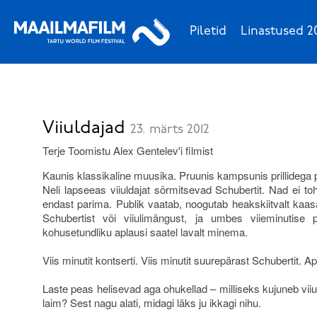
Piletid
Linastused 2
Viiuldajad
23. märts 2012
Terje Toomistu Alex Gentelev'i filmist
Kaunis klassikaline muusika. Pruunis kampsunis prillidega 
Neli lapseeas viiuldajat sõrmitsevad Schubertit. Nad ei to
endast parima. Publik vaatab, noogutab heakskiitvalt kaasa
Schubertist või viiulimängust, ja umbes viieminutise 
kohusetundliku aplausi saatel lavalt minema.
Viis minutit kontserti. Viis minutit suurepärast Schubertit. Ap
Laste peas helisevad aga ohukellad – milliseks kujuneb vii
laim? Sest nagu alati, midagi läks ju ikkagi nihu.