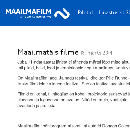
Piletid
Linastused 2
Maailmatäis filme
18. märts 2014
Juba 11-ndat aastat järjest ei tähenda märtsi lõpp mitte ainu
mil pildid, helid, lood ja emotsioonid kogu maailmast kohtuv
On Maailmafilmi aeg. Ja nagu festivali direktor Pille Runne
lisaks filmidele ka ideede festival. See on festival avastust
Filmid on kohal, filmitegijad on kohal, projektorid suriseva
eludesse ja lugudesse on avatud. Nüüd on meie, vaatajate, k
avastada ja arutleda.
Maailmafilmi põhiprogrammi avafilmi autorid Donagh Colem