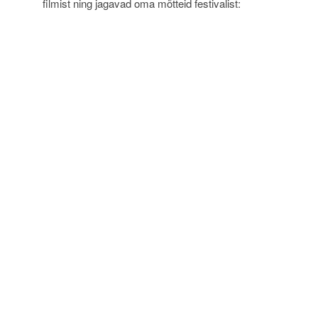
filmist ning jagavad oma mõtteid festivalist: