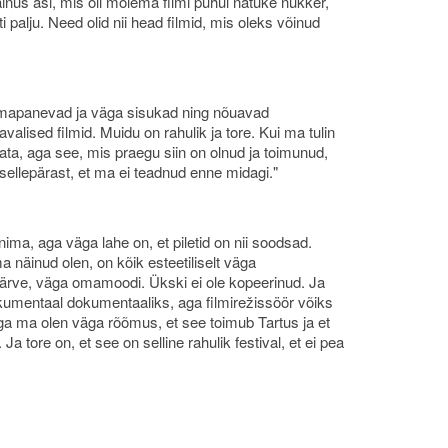
 ainus asi, mis oli mõlema filmi puhul natuke nukker,
iti palju. Need olid nii head filmid, mis oleks võinud
tlemapanevad ja väga sisukad ning nõuavad
alised filmid. Muidu on rahulik ja tore. Kui ma tulin
data, aga see, mis praegu siin on olnud ja toimunud,
 sellepärast, et ma ei teadnud enne midagi."
ima, aga väga lahe on, et piletid on nii soodsad.
a näinud olen, on kõik esteetiliselt väga
värve, väga omamoodi. Ükski ei ole kopeerinud. Ja
okumentaal dokumentaaliks, aga filmirežissöör võiks
Aga ma olen väga rõõmus, et see toimub Tartus ja et
Ja tore on, et see on selline rahulik festival, et ei pea