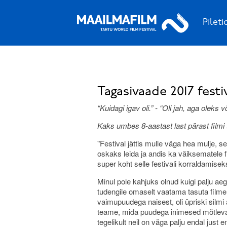
Pileti
Tagasivaade 2017 festi
“Kuidagi igav oli.” - “Oli jah, aga oleks 
Kaks umbes 8-aastast last
pärast film
"Festival jättis mulle väga hea mulje, ses
oskaks leida ja andis ka väiksematele f
super koht selle festivali korraldamisek
Minul pole kahjuks olnud kuigi palju ae
tudengile omaselt vaatama tasuta filme
vaimupuudega naisest, oli üpriski silmi 
teame, mida puudega inimesed mõtlevad v
tegelikult neil on väga palju endal jus