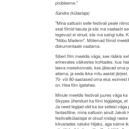
probleeme."
Sandra (külastaja)
"Mina sattusin selle festivali peale nii
seal filmid tasuta ja siis ma vaatasin s
tegevust ei olnud, siis ma saingi tulla. 
"Nõbu Madenn". Mõlemad filmid meeldisid 
dokumentaale vaatama.
Siberi film meeldis väga, see rääkis sel
erinevates väikestes kohtades, kus hai
laeva meeskonnale, kes jätavad oma per
aitama, ja seda ikka mitu aastat järjest
70- või 80-aastased oma elus esimest k
on. Hea film igatahes.
Minule meeldis festivali juures väga ka
Skypes ühendust ka filmi tegijatega, et
Ja need tegijad olid ka ise sellest väga
fantastiline, mina sattusin ainult Jakob 
festivalikülastajal ei olnud midagi raske ü
kiirustades natuke hiljaks, aga saime ik