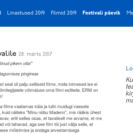
d
Linastused 2019
Filmid 2019
Festivali päevik
Me
valile
28. märts 2017
võinud pikem olla!”
Lo
i tagumises pingireas
Ku
t seal oli palju selliseid filme, mida inimesed ise ei
fe
ilmitegijatele võimaluse oma filmi esitleda. ERM on
ki
s!
ma
ga filme vaatamas käia ja tulin muidugi vaesele
, kuid näiteks "Minu nõbu Madenn", mis rääkis ühest
avav, eriti selles osas, et tavaliselt me arvame, et me
õi tahavad, aga see film tõi just välja selle, et
t enese mõistmise ja endaga arvestamisega