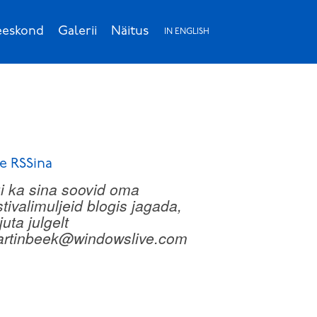
eskond
Galerii
Näitus
IN ENGLISH
e RSSina
i ka sina soovid oma
stivalimuljeid blogis jagada,
rjuta julgelt
rtinbeek@windowslive.com