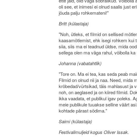
ette jäid, olid väga sõbralikud. Võibolla
oli see, et inimesi ei olnud saalis just er
jõuda palju rohkemateni!"
Britt (külastaja)
"Noh, ütleks, et filmid on sellised mõ
kaasamõtlemist, ehk isegi rohkem kui tav
siia, siis ma ei teadnud üldse, mida oo
sellega olen ma väga rahul, võibolla ka
Johanna (vabatahtlik)
"Tore on. Ma ei tea, kas seda peab main
Filmid on olnud nii ja naa. Need, mida m
krõbedad/vürtsikad, täis mahlasust ja 
noh, on aeglased ja on kiired filmid. D
ikka vaadata, et publikul igav poleks. 
meie publikule tuuakse selline väärt asi. 
kohtade pärast sõdima."
Saimi (külastaja)
Festivalimuljeid kogus Oliver Issak.