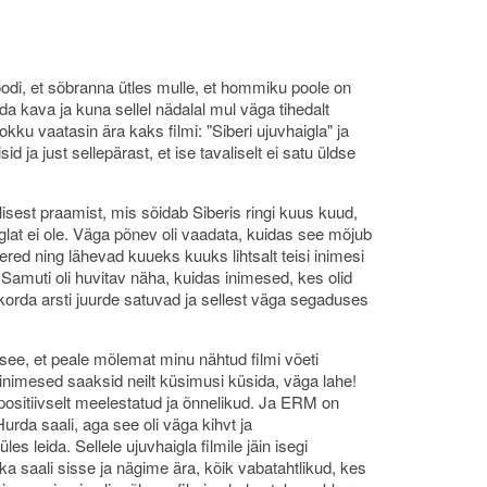
moodi, et sõbranna ütles mulle, et hommiku poole on
eda kava ja kuna sellel nädalal mul väga tihedalt
Kokku vaatasin ära kaks filmi: "Siberi ujuvhaigla" ja
ja just sellepärast, et ise tavaliselt ei satu üldse
lisest praamist, mis sõidab Siberis ringi kuus kuud,
glat ei ole. Väga põnev oli vaadata, kuidas see mõjub
ed ning lähevad kuueks kuuks lihtsalt teisi inimesi
. Samuti oli huvitav näha, kuidas inimesed, kes olid
orda arsti juurde satuvad ja sellest väga segaduses
 see, et peale mõlemat minu nähtud filmi võeti
 inimesed saaksid neilt küsimusi küsida, väga lahe!
 positiivselt meelestatud ja õnnelikud. Ja ERM on
Hurda saali, aga see oli väga kihvt ja
les leida. Sellele ujuvhaigla filmile jäin isegi
ka saali sisse ja nägime ära, kõik vabatahtlikud, kes