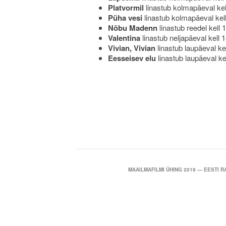
Platvormil
linastub kolmapäeval kel
Püha vesi
linastub kolmapäeval kel
Nõbu Madenn
inastub reedel kell
l
Valentina
linastub neljapäeval kell 
Vivian, Vivian
linastub laupäeval ke
Eesseisev elu
linastub laupäeval ke
MAAILMAFILMI ÜHING 2019 — EESTI 