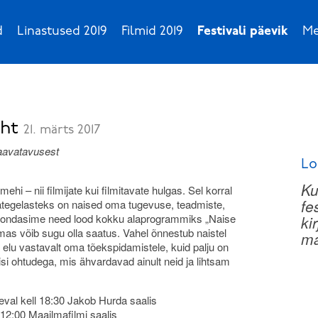
d
Linastused 2019
Filmid 2019
Festivali päevik
Me
oht
21. märts 2017
aavatavusest
Lo
Ku
i – nii filmijate kui filmitavate hulgas. Sel korral
fe
eategelasteks on naised oma tugevuse, teadmiste,
Koondasime need lood kokku alaprogrammiks „Naise
ki
mas võib sugu olla saatus. Vahel õnnestub naistel
ma
lu vastavalt oma tõekspidamistele, kuid palju on
isi ohtudega, mis ähvardavad ainult neid ja lihtsam
äeval kell 18:30 Jakob Hurda saalis
 12:00 Maailmafilmi saalis