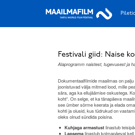
Pileti
Festivali giid: Naise k
Alaprogramm naistest, tugevusest ja h
Dokumentaalfilmide maailmas on palju meh
joonistuvad välja mitmed lood, mille p
sära, aga ka ellujäämise oskustega. 
koht“. On selge, et ka tänapäeva maail
see ümber sõrme keerata ja elada oma e
kohti ja olusid, kus tüdrukud on vastam
oleks olnud sündida poisina.
Kuhjaga armastust
linastub teisip
Lapsema
linastub kolmapäeval kell