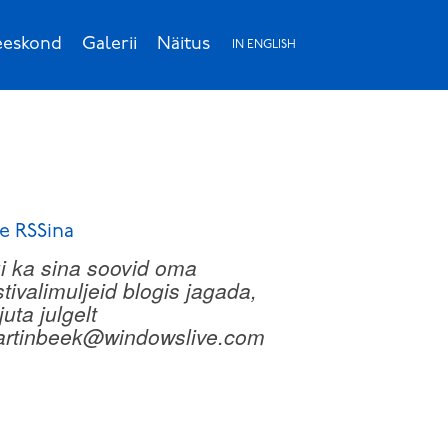
eskond
Galerii
Näitus
IN ENGLISH
e RSSina
i ka sina soovid oma
stivalimuljeid blogis jagada,
rjuta julgelt
rtinbeek@windowslive.com