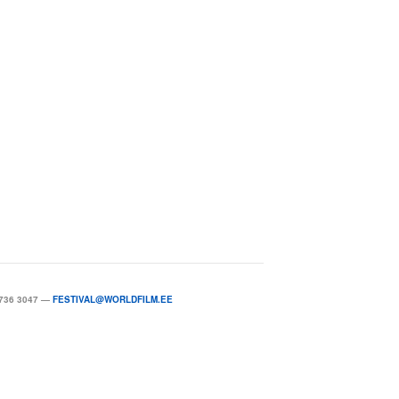
736 3047 —
FESTIVAL@WORLDFILM.EE