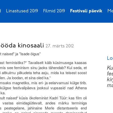
d
Linastused 2019
Filmid 2019
Festivali päevik
Me
mööda kinosaali
27. märts 2012
lt naised" ja "Isade õigus"
Lo
ast feministiks?“ Tavaliselt käib küsimusega kaasas
Ku
a mis see feminism sinu jaoks tähendab? Kui seda, et
fe
 altkulmu pilkudeta teha asju, mida ka teisest soost
len. Ja loodan, et sina oled ka.“
ki
saks magnetiks, mis eri- ja eelarvamusi külge tirib.
ma
külgse festivalipäeva jooksul vupsasid nad Athena
 ka.
nult naised“ küsis ökofeminist Kadri Tüür: kas film oli
ör vastas eimidagiütlevalt, andes märku terminiga
peategelane, jahinaine Merle distantseeris end
ui raske on naisel siseneda meeste domineeritud