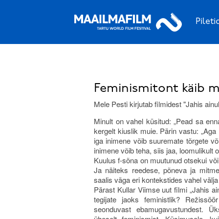
Pileti
Feminismitont käib 
Mele Pesti kirjutab filmidest "Jahis ainu
Minult on vahel küsitud: „Pead sa enn
kergelt kiuslik muie. Pärin vastu: „Ag
iga inimene võib suuremate tõrgete või
inimene võib teha, siis jaa, loomulikult o
Kuulus f-sõna on muutunud otsekui võim
Ja näiteks reedese, põneva ja mitme
saalis väga eri kontekstides vahel välja
Pärast Kullar Viimse uut filmi „Jahis ai
tegijate jaoks feministlik? Režissö
seonduvast ebamugavustundest. Üks 
üheselt feminismist. Küsimusele, k