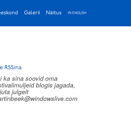
eskond
Galerii
Näitus
IN ENGLISH
e RSSina
i ka sina soovid oma
stivalimuljeid blogis jagada,
rjuta julgelt
rtinbeek@windowslive.com