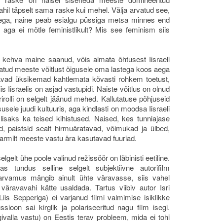
ahil täpselt sama raske kui mehel. Välja arvatud see,
stega, naine peab esialgu püssiga metsa minnes end
, aga ei mõtle feministlikult? Mis see feminism siis
 kehva maine saanud, võis aimata õhtusest Iisraeli
utatud meeste võitlust õigusele oma lastega koos aega
javad üksikemad kahtlemata kõvasti rohkem toetust,
s Iisraelis on asjad vastupidi. Naiste võitlus on olnud
rirolli on selgelt jäänud mehed. Kallutatuse põhjuseid
susele juudi kultuuris, aga kindlasti on moodsa Iisraeli
isaks ka teised kihistused. Naised, kes tunniajase
id, paistsid sealt hirmuäratavad, võimukad ja ülbed,
armilt meeste vastu ära kasutavad fuuriad.
elgelt ühe poole valinud režissöör on läbinisti eetiline.
as tundus selline selgelt subjektiivne autorifilm
 arvamus mängib ainult ühte väravasse, siis vahel
äravavahi kätte usaldada. Tartus viibiv autor Isri
Liis Sepperiga) ei varjanud filmi valmimise isiklikke
sioon sai kirglik ja polariseeritud nagu film isegi.
givalla vastu) on Eestis terav probleem, mida ei tohi