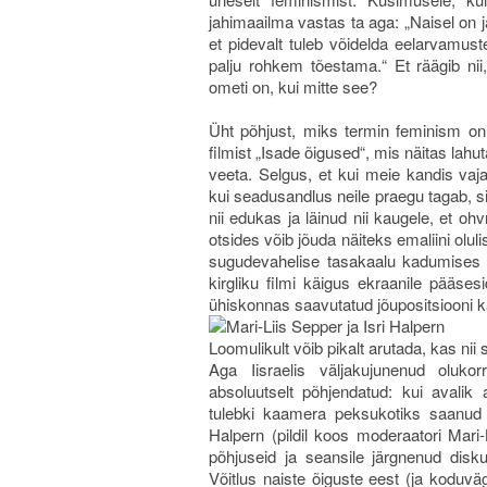
jahimaailma vastas ta aga: „Naisel on j
et pidevalt tuleb võidelda eelarvamu
palju rohkem tõestama.“ Et räägib nii
ometi on, kui mitte see?
Üht põhjust, miks termin feminism on
filmist „Isade õigused“, mis näitas lah
veeta. Selgus, et kui meie kandis va
kui seadusandlus neile praegu tagab, sii
nii edukas ja läinud nii kaugele, et ohv
otsides võib jõuda näiteks emaliini oluli
sugudevahelise tasakaalu kadumises l
kirgliku filmi käigus ekraanile pääses
ühiskonnas saavutatud jõupositsiooni k
Loomulikult võib pikalt arutada, kas nii s
Aga Iisraelis väljakujunenud olukorr
absoluutselt põhjendatud: kui avalik
tulebki kaamera peksukotiks saanud v
Halpern (pildil koos moderaatori Mari-
põhjuseid ja seansile järgnenud diskus
Võitlus naiste õiguste eest (ja koduvä