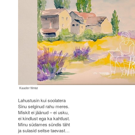
Lahustusin kui soolatera
Sinu selginud rahu meres.
Miskit ei jäänud – ei usku,
ei kindlust ega ka kahtlust.
Minu südames sündis täht
ja sulasid seitse taevast…