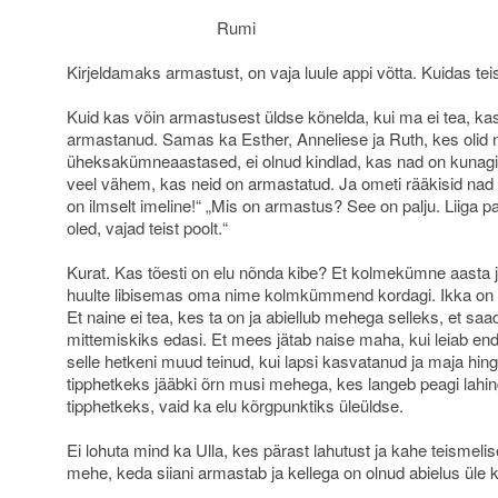
Rumi
Kirjeldamaks armastust, on vaja luule appi võtta. Kuidas teisi
Kuid kas võin armastusest üldse kõnelda, kui ma ei tea, kas 
armastanud. Samas ka Esther, Anneliese ja Ruth, kes olid
üheksakümneaastased, ei olnud kindlad, kas nad on kunagi 
veel vähem, kas neid on armastatud. Ja ometi rääkisid na
on ilmselt imeline!“ „Mis on armastus? See on palju. Liiga 
oled, vajad teist poolt.“
Kurat. Kas tõesti on elu nõnda kibe? Et kolmekümne aasta j
huulte libisemas oma nime kolmkümmend kordagi. Ikka on t
Et naine ei tea, kes ta on ja abiellub mehega selleks, et sa
mittemiskiks edasi. Et mees jätab naise maha, kui leiab en
selle hetkeni muud teinud, kui lapsi kasvatanud ja maja hi
tipphetkeks jääbki õrn musi mehega, kes langeb peagi lahin
tipphetkeks, vaid ka elu kõrgpunktiks üleüldse.
Ei lohuta mind ka Ulla, kes pärast lahutust ja kahe teismeli
mehe, keda siiani armastab ja kellega on olnud abielus üle