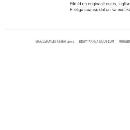
Filmid on originaalkeeles, inglise
Piletiga seanssidel on ka eestike
MAAILMAFILMI ÜHING 2019 — EESTI RAHVA MUUSEUM — MUUSEU